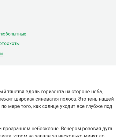
 любопытных
фотоохоты
ми
й тянется вдоль горизонта на стороне неба,
ежит широкая синеватая полоса. Это тень нашей
 по мере того, как солнце уходит все глубже под
и прозрачном небосклоне. Вечером розовая дуга
аката, утром на западе за несколько минут до