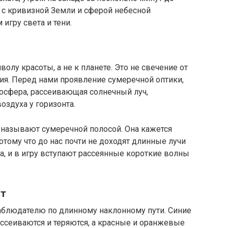
 с кривизной Земли и сферой небесной
игру света и тени.
олу красоты, а не к планете. Это не свечение от
ия. Перед нами проявление сумеречной оптики,
осфера, рассеивающая солнечный луч,
здуха у горизонта.
 называют сумеречной полосой. Она кажется
 потому что до нас почти не доходят длинные лучи
а, и в игру вступают рассеянные короткие волны
ет
 наблюдателю по длинному наклонному пути. Синие
ссеиваются и теряются, а красные и оранжевые