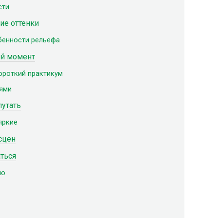
сти
ие оттенки
бенности рельефа
ий момент
ороткий практикум
ьями
путать
яркие
сцен
аться
лю