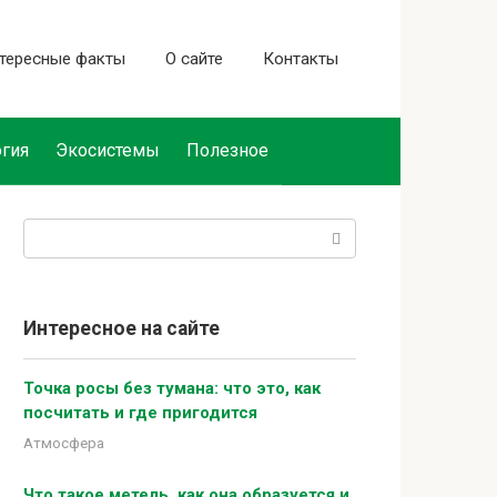
тересные факты
О сайте
Контакты
гия
Экосистемы
Полезное
Поиск:
Интересное на сайте
Точка росы без тумана: что это, как
посчитать и где пригодится
Атмосфера
Что такое метель, как она образуется и