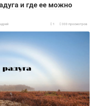
адуга и где ее можно
ндрей
1
333 просмотров