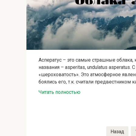
Асператус – это самые страшные облака,
названия – asperitas, undulatus asperatus
«шероховатость». Это атмосферное явле
боялись его, т.к. считали предвестником к
Читать полностью
Пагинация
Назад