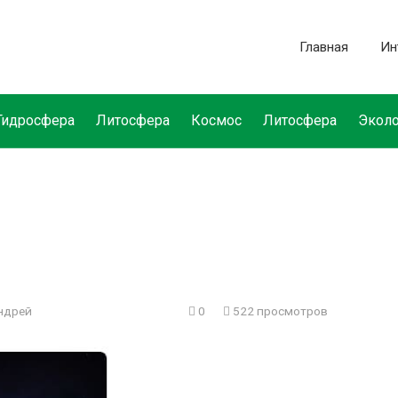
Главная
Ин
Гидросфера
Литосфера
Космос
Литосфера
Эколо
ндрей
0
522 просмотров