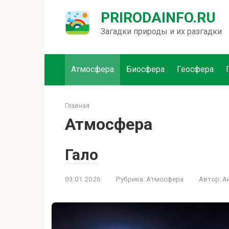
Перейти
PRIRODAINFO.RU
к
контенту
Загадки природы и их разгадки
Атмосфера
Биосфера
Геосфера
Главная
Атмосфера
Гало
03.01.2026
Рубрика:
Атмосфера
Автор:
А