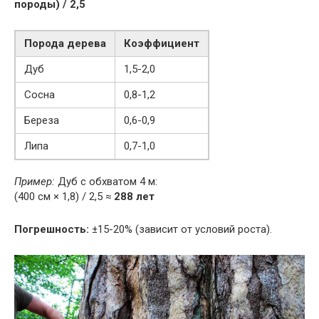
породы) / 2,5
Порода дерева
Коэффициент
Дуб
1,5-2,0
Сосна
0,8-1,2
Береза
0,6-0,9
Липа
0,7-1,0
Пример:
Дуб с обхватом 4 м:
(400 см × 1,8) / 2,5 ≈
288 лет
Погрешность:
±15-20% (зависит от условий роста).