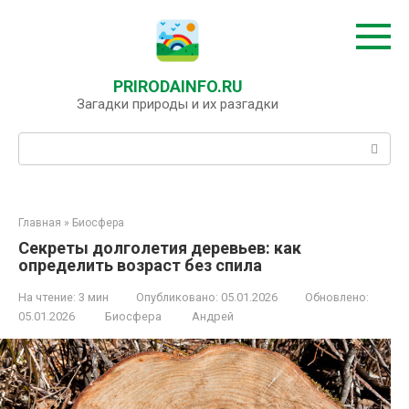
Перейти
к
контенту
PRIRODAINFO.RU
Загадки природы и их разгадки
Поиск:
Главная
»
Биосфера
Секреты долголетия деревьев: как
определить возраст без спила
На чтение:
3 мин
Опубликовано:
05.01.2026
Обновлено:
05.01.2026
Биосфера
Андрей