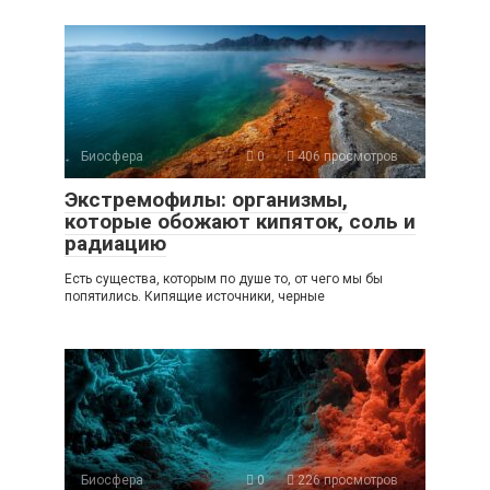
Биосфера
0
406 просмотров
Экстремофилы: организмы,
которые обожают кипяток, соль и
радиацию
Есть существа, которым по душе то, от чего мы бы
попятились. Кипящие источники, черные
Биосфера
0
226 просмотров