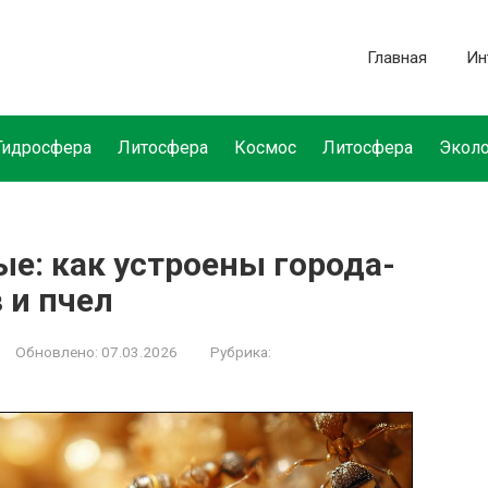
Главная
Ин
Гидросфера
Литосфера
Космос
Литосфера
Эколо
е: как устроены города-
 и пчел
Обновлено:
07.03.2026
Рубрика: