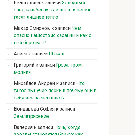
Евангелина
к записи
Холодный
след в небесах: как пыль и пепел
гасят лишнее тепло
Макар Смирнов
к записи
Чем
опасно нашествие саранчи и как с
ней бороться?
Алиса
к записи
Шквал
Григорий
к записи
Гроза, гром,
молния
Михайлов Андрей
к записи
Что
такое зыбучие пески и почему они в
себя все засасывают?
Бондарева София
к записи
Землетрясение
Валерия
к записи
Ночь, когда
звезды становятся ближе: как