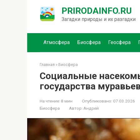
Перейти
PRIRODAINFO.RU
к
контенту
Загадки природы и их разгадки
Атмосфера
Биосфера
Геосфера
Главная
»
Биосфера
Социальные насекомы
государства муравьев
На чтение:
8 мин
Опубликовано:
07.03.2026
Биосфера
Автор:
Андрей