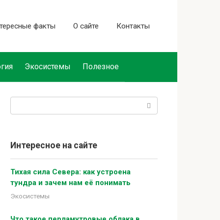
тересные факты
О сайте
Контакты
гия
Экосистемы
Полезное
Поиск:
Интересное на сайте
Тихая сила Севера: как устроена
тундра и зачем нам её понимать
Экосистемы
Что такое перламутровые облака в