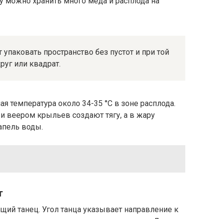
му можно хранить много меда и расплода на
упаковать пространство без пустот и при той
руг или квадрат.
я температура около 34-35 °C в зоне расплода.
 веером крыльев создают тягу, а в жару
апель воды.
т
ий танец. Угол танца указывает направление к