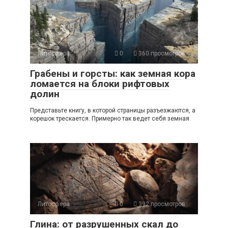
Литосфера
0
360 просмотров
Грабены и горсты: как земная кора
ломается на блоки рифтовых
долин
Представьте книгу, в которой страницы разъезжаются, а
корешок трескается. Примерно так ведет себя земная
Литосфера
0
392 просмотров
Глина: от разрушенных скал до