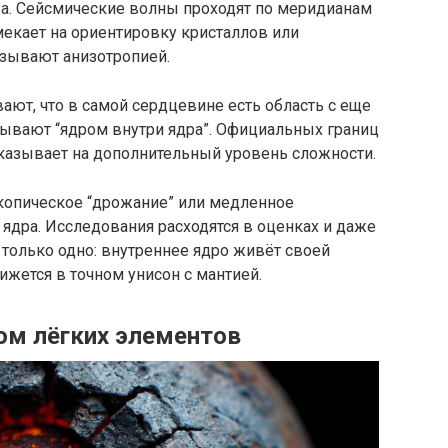
за. Сейсмические волны проходят по меридианам
амекает на ориентировку кристаллов или
азывают анизотропией.
ют, что в самой сердцевине есть область с еще
зывают “ядром внутри ядра”. Официальных границ
 указывает на дополнительный уровень сложности.
копическое “дрожание” или медленное
ядра. Исследования расходятся в оценках и даже
ь только одно: внутреннее ядро живёт своей
жется в точном унисон с мантией.
ком лёгких элементов