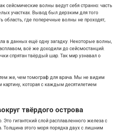
ак сейсмические волны ведут себя странно: часть
елых участках. Вывод был дерзким для того
ь область, где поперечные волны не проходят,
ла в данных ещё одну загадку. Некоторые волны,
асплавом, всё же доходили до сейсмостанций.
чки спрятан твёрдый шар. Так мир узнавал о
 тем же, чем томограф для врача. Мы не видим
м картину, которая с каждым десятилетием
вокруг твёрдого острова
. Это гигантский слой расплавленного железа с
. Толщина этого моря порядка двух с лишним