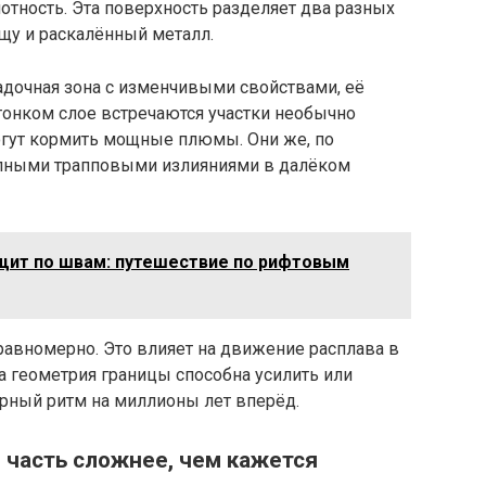
лотность. Эта поверхность разделяет два разных
щу и раскалённый металл.
адочная зона с изменчивыми свойствами, её
 тонком слое встречаются участки необычно
могут кормить мощные плюмы. Они же, по
упными трапповыми излияниями в далёком
щит по швам: путешествие по рифтовым
еравномерно. Это влияет на движение расплава в
дна геометрия границы способна усилить или
арный ритм на миллионы лет вперёд.
 часть сложнее, чем кажется