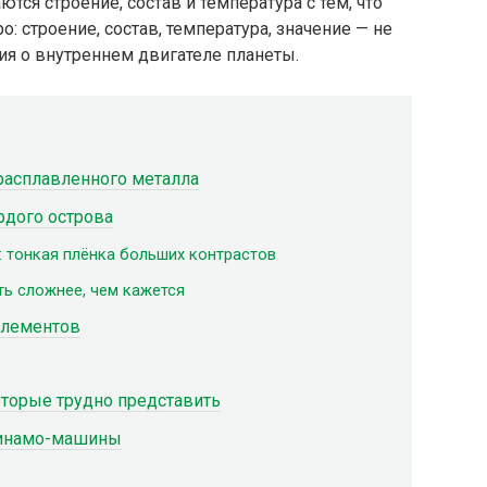
тся строение, состав и температура с тем, что
: строение, состав, температура, значение — не
рия о внутреннем двигателе планеты.
 расплавленного металла
рдого острова
: тонкая плёнка больших контрастов
ть сложнее, чем кажется
 элементов
оторые трудно представить
динамо-машины