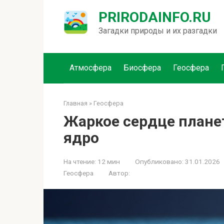
Перейти
PRIRODAINFO.RU
к
контенту
Загадки природы и их разгадки
Атмосфера
Биосфера
Геосфера
Главная
»
Геосфера
Жаркое сердце плане
ядро
На чтение:
12 мин
Опубликовано:
31.01.2026
Геосфера
Автор: