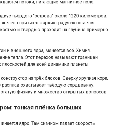
ждаются потоки, питающие магнитное поле.
адиус твёрдого “острова” около 1220 километров.
о железо при всех жарких градусах остаётся
костью и твёрдью проходит на глубине примерно
ии и внешнего ядра, меняется всё. Химия,
дение тепла. Этот переход называют границей
х плоскостей для всей динамики планеты.
онструктор из трёх блоков. Сверху хрупкая кора,
де расплав охватывает твёрдую сердцевину.
т богатую физику и множество открытых вопросов.
ром: тонкая плёнка больших
чинается ядро. Там скачком падает скорость