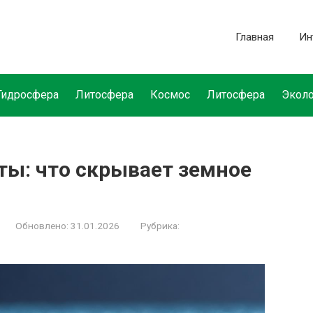
Главная
Ин
Гидросфера
Литосфера
Космос
Литосфера
Эколо
ты: что скрывает земное
Обновлено:
31.01.2026
Рубрика: