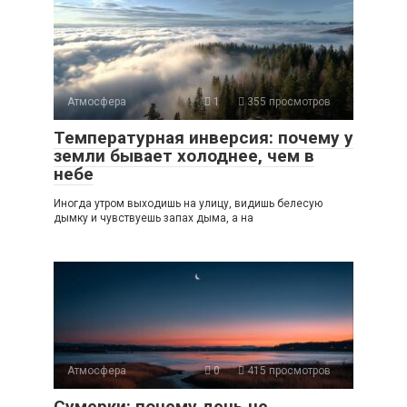
Атмосфера
1
355 просмотров
Температурная инверсия: почему у
земли бывает холоднее, чем в
небе
Иногда утром выходишь на улицу, видишь белесую
дымку и чувствуешь запах дыма, а на
Атмосфера
0
415 просмотров
Сумерки: почему день не