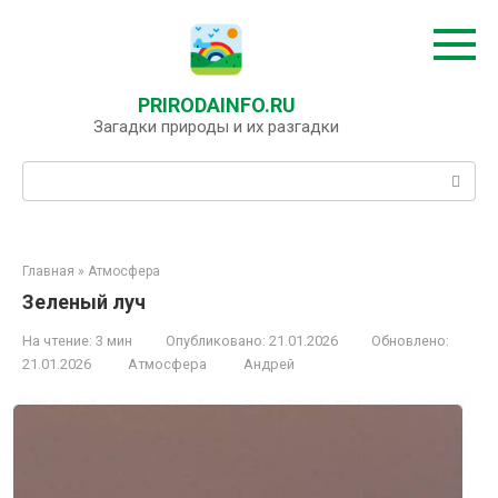
Перейти
к
контенту
PRIRODAINFO.RU
Загадки природы и их разгадки
Поиск:
Главная
»
Атмосфера
Зеленый луч
На чтение:
3 мин
Опубликовано:
21.01.2026
Обновлено:
21.01.2026
Атмосфера
Андрей