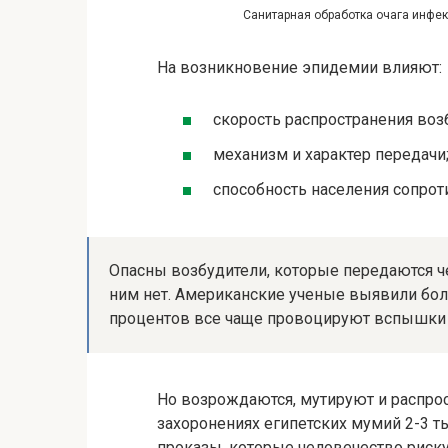
Санитарная обработка очага инфек
На возникновение эпидемии влияют:
скорость распространения воз
механизм и характер передачи
способность населения сопрот
Опасны возбудители, которые передаются че
ним нет. Американские ученые выявили бол
процентов все чаще провоцируют вспышки 
Но возрождаются, мутируют и распрос
захоронениях египетских мумий 2-3 ты
проказы, которые человечество риск