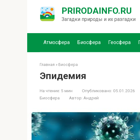
Перейти
PRIRODAINFO.RU
к
контенту
Загадки природы и их разгадки
Атмосфера
Биосфера
Геосфера
Главная
»
Биосфера
Эпидемия
На чтение:
5 мин
Опубликовано:
05.01.2026
Биосфера
Автор:
Андрей