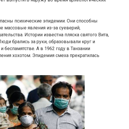
опасны психические эпидемии. Они способны
ие массовые явления из-за суеверий,
ельства. Истории известна пляска святого Вита,
Люди брались за руки, образовывали круг и
и беспамятстве. А в 1962 году в Танзании
ения хохотом. Эпидемия смеха прекратилась