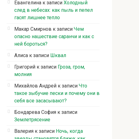
Евангелина
к записи
Холодный
след в небесах: как пыль и пепел
гасят лишнее тепло
Макар Смирнов
к записи
Чем
опасно нашествие саранчи и как с
ней бороться?
Алиса
к записи
Шквал
Григорий
к записи
Гроза, гром,
молния
Михайлов Андрей
к записи
Что
такое зыбучие пески и почему они в
себя все засасывают?
Бондарева София
к записи
Землетрясение
Валерия
к записи
Ночь, когда
звезды становятся ближе: как